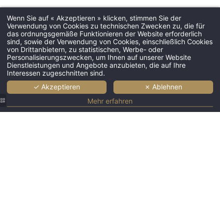
Wenn Sie auf « Akzeptieren » klicken, stimmen Sie der
Verwendung von Cookies zu technischen Zwecken zu, die für
das ordnungsgemäße Funktionieren der Website erforderlich
sind, sowie der Verwendung von Cookies, einschließlich Cookies
Hotel
von Drittanbietern, zu statistischen, Werbe- oder
Personalisierungszwecken, um Ihnen auf unserer Website
Zimmer & Suite
Dienstleistungen und Angebote anzubieten, die auf Ihre
Interessen zugeschnitten sind.
Dienste
Restaurant
✓ Akzeptieren
✗ Ablehnen
Bar & Lounge
Mehr erfahren
Berufstätige
Angebote
Fotogalerie
Tourismus
Nachrichten
Kontakt & Lage
71 Straße Saint-