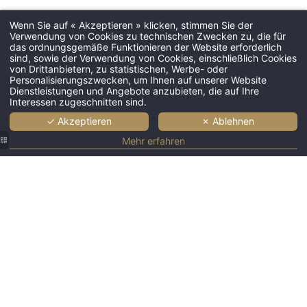
Wenn Sie auf « Akzeptieren » klicken, stimmen Sie der
Verwendung von Cookies zu technischen Zwecken zu, die für
das ordnungsgemäße Funktionieren der Website erforderlich
sind, sowie der Verwendung von Cookies, einschließlich Cookies
Hotel
von Drittanbietern, zu statistischen, Werbe- oder
Personalisierungszwecken, um Ihnen auf unserer Website
Zimmer & Suite
Dienstleistungen und Angebote anzubieten, die auf Ihre
Interessen zugeschnitten sind.
Dienste
Restaurant
✓ Akzeptieren
✗ Ablehnen
Bar & Lounge
Mehr erfahren
Berufstätige
Angebote
Fotogalerie
Tourismus
Nachrichten
Kontakt & Lage
71 Straße Saint-