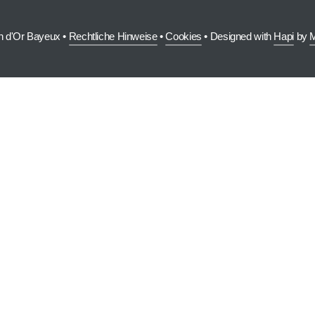
n d'Or Bayeux •
Rechtliche Hinweise
•
Cookies
• Designed with
Hapi
by