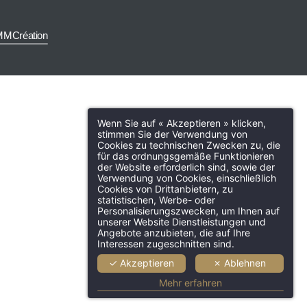
MMCréation
Wenn Sie auf « Akzeptieren » klicken,
stimmen Sie der Verwendung von
Cookies zu technischen Zwecken zu, die
für das ordnungsgemäße Funktionieren
der Website erforderlich sind, sowie der
Verwendung von Cookies, einschließlich
Cookies von Drittanbietern, zu
statistischen, Werbe- oder
Hotel
Zimmer & Suite
Dienste
Personalisierungszwecken, um Ihnen auf
unserer Website Dienstleistungen und
Angebote anzubieten, die auf Ihre
Bar & Lounge
Berufstätige
Interessen zugeschnitten sind.
Fotogalerie
Tourismus
Na
✓ Akzeptieren
✗ Ablehnen
Mehr erfahren
Kontakt & Lage