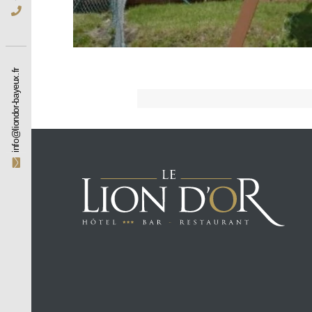
info@liondor-bayeux.fr