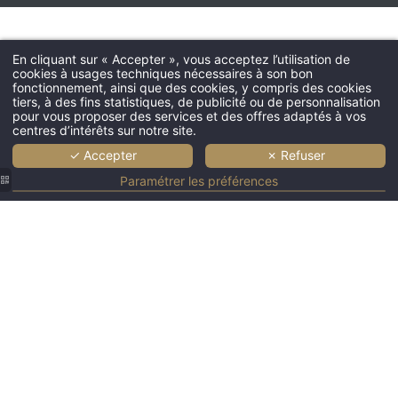
Hôtel
En cliquant sur « Accepter », vous acceptez l’utilisation de
Chambres & sui
cookies à usages techniques nécessaires à son bon
fonctionnement, ainsi que des cookies, y compris des cookies
Services
tiers, à des fins statistiques, de publicité ou de personnalisation
Restaurant
pour vous proposer des services et des offres adaptés à vos
centres d’intérêts sur notre site.
Bar & Salon
✓ Accepter
✗ Refuser
Professionnels
Paramétrer les préférences
Offres
Galerie photos
Tourisme
Actualités
Contact & Situat
Réservation
71 Rue Saint-