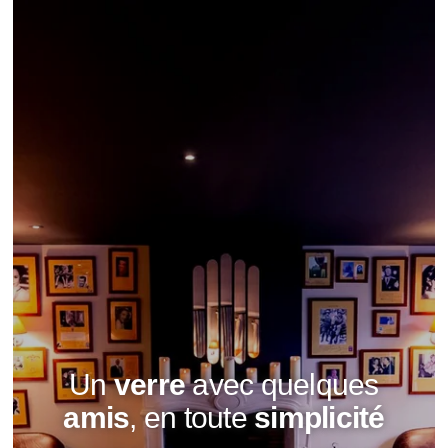
Un
verre
avec quelques
amis
, en toute
simplicité