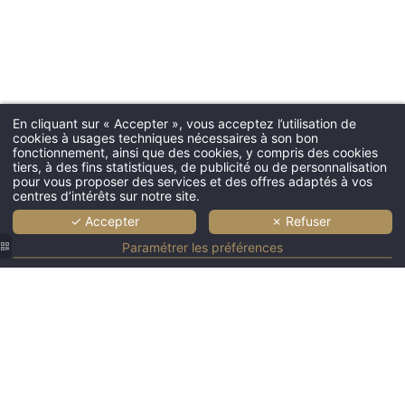
Hôtel
En cliquant sur « Accepter », vous acceptez l’utilisation de
Chambres & sui
cookies à usages techniques nécessaires à son bon
fonctionnement, ainsi que des cookies, y compris des cookies
Services
tiers, à des fins statistiques, de publicité ou de personnalisation
Restaurant
pour vous proposer des services et des offres adaptés à vos
centres d’intérêts sur notre site.
Bar & Salon
✓ Accepter
✗ Refuser
Professionnels
Paramétrer les préférences
Offres
Galerie photos
Tourisme
Actualités
Le lion
Le lion
Le lion
Contact & Situat
d'Or
d'Or
d'Or
Réservation
Bayeux |
Bayeux |
Bayeux |
Chambre
Chambre