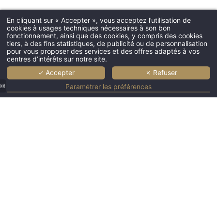
Hôtel
En cliquant sur « Accepter », vous acceptez l’utilisation de
Chambres & sui
cookies à usages techniques nécessaires à son bon
fonctionnement, ainsi que des cookies, y compris des cookies
Services
tiers, à des fins statistiques, de publicité ou de personnalisation
Restaurant
pour vous proposer des services et des offres adaptés à vos
centres d’intérêts sur notre site.
Bar & Salon
✓ Accepter
✗ Refuser
Professionnels
Paramétrer les préférences
Offres
Galerie photos
Tourisme
Actualités
Le Lion
Contact & Situat
d'Or
Réservation
Bayeux |
Hôtel
proche
du Mont
71 Rue Saint-
Saint-
info@liondor-b